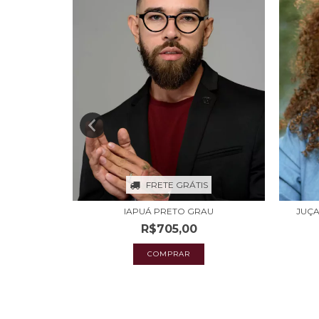
S
FRETE GRÁTIS
AU
IAPUÁ PRETO GRAU
JUÇA
R$705,00