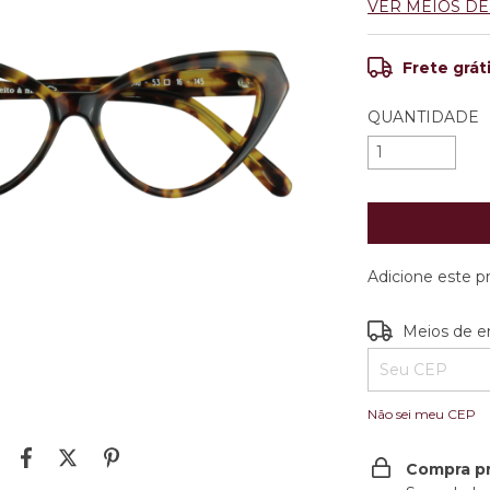
VER MEIOS D
Frete grát
QUANTIDADE
Adicione este 
Entregas para o
Meios de e
Não sei meu CEP
Compra p