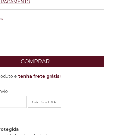
E PAGAMENTO
is
produto e
tenha frete grátis!
 CEP:
ALTERAR CEP
nvio
CALCULAR
rotegida