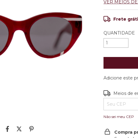
VER MEIOS D
Frete grát
QUANTIDADE
Adicione este 
Entregas para o
Meios de e
Não sei meu CEP
Compra p