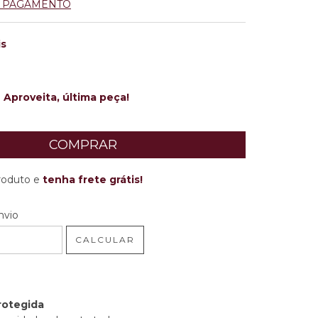
E PAGAMENTO
is
Aproveita, última peça!
produto e
tenha frete grátis!
 CEP:
ALTERAR CEP
nvio
CALCULAR
rotegida