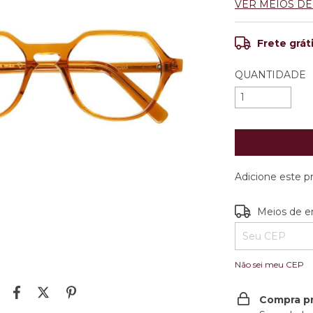
VER MEIOS D
Frete grát
QUANTIDADE
Adicione este 
Entregas para o
Meios de e
Não sei meu CEP
Compra p