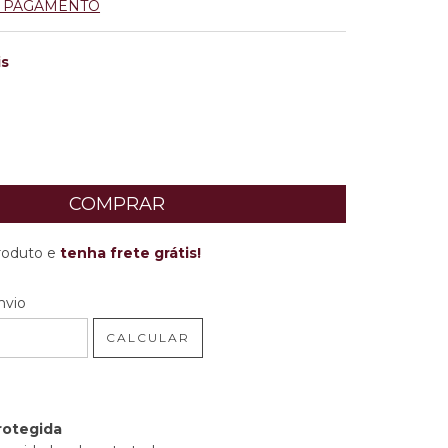
E PAGAMENTO
is
produto e
tenha frete grátis!
 CEP:
ALTERAR CEP
nvio
CALCULAR
rotegida