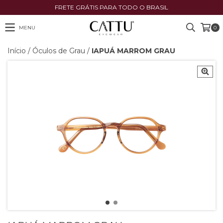
FRETE GRÁTIS PARA TODO O BRASIL
MENU
0
Início
/
Óculos de Grau
/
IAPUÁ MARROM GRAU