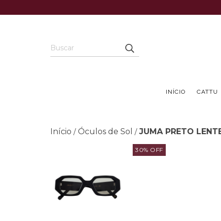
INÍCIO
CATTU
Início
Óculos de Sol
JUMA PRETO LENT
/
/
30
%
OFF