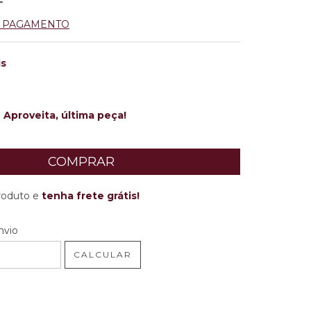
E PAGAMENTO
is
Aproveita, última peça!
produto e
tenha frete grátis!
 CEP:
ALTERAR CEP
nvio
CALCULAR